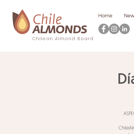
Home
New
Chilean Almond Board
Dí
ASPE
ChileAl