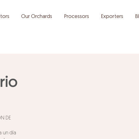
tors
Our Orchards
Processors
Exporters
B
rio
ÓN DE
a un día