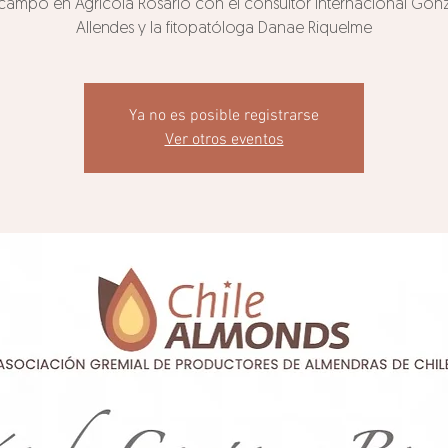
campo en Agrícola Rosario con el consultor internacional Gon
Allendes y la fitopatóloga Danae Riquelme
Ya no es posible registrarse
Ver otros eventos